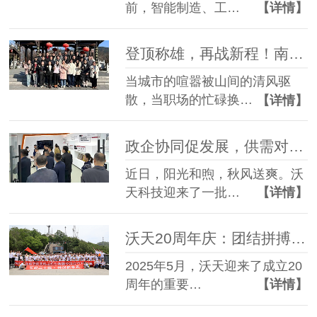
前，智能制造、工…
【详情】
登顶称雄，再战新程！南京沃天科技黄山团建圆满落幕
当城市的喧嚣被山间的清风驱
散，当职场的忙碌换…
【详情】
政企协同促发展，供需对接启新篇 —— 金湖县政企代表团莅临沃天科技考察交流
近日，阳光和煦，秋风送爽。沃
天科技迎来了一批…
【详情】
沃天20周年庆：团结拼搏，勇攀高峰
2025年5月，沃天迎来了成立20
周年的重要…
【详情】