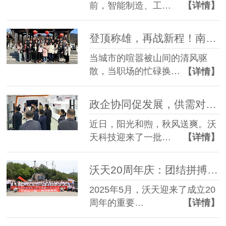
前，智能制造、工…
【详情】
登顶称雄，再战新程！南京沃天科技黄山团建圆满落幕
当城市的喧嚣被山间的清风驱
散，当职场的忙碌换…
【详情】
政企协同促发展，供需对接启新篇 —— 金湖县政企代表团莅临沃天科技考察交流
近日，阳光和煦，秋风送爽。沃
天科技迎来了一批…
【详情】
沃天20周年庆：团结拼搏，勇攀高峰
2025年5月，沃天迎来了成立20
周年的重要…
【详情】